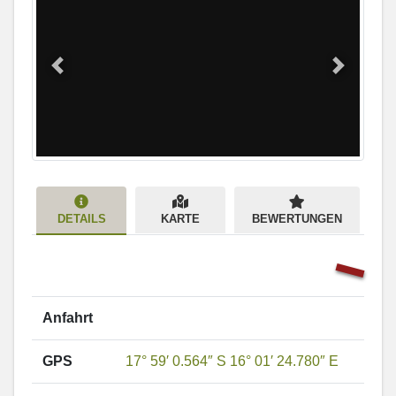
Previous
Next
DETAILS
KARTE
BEWERTUNGEN
Anfahrt
GPS
17° 59′ 0.564″ S 16° 01′ 24.780″ E