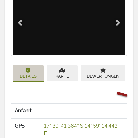
Previous
Next
DETAILS
KARTE
BEWERTUNGEN
Anfahrt
GPS
17° 30′ 41.364″ S 14° 59′ 14.442″
E