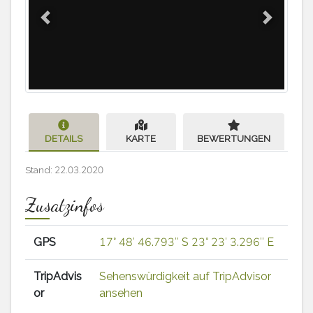
Previous
Next
DETAILS
KARTE
BEWERTUNGEN
Stand: 22.03.2020
Zusatzinfos
GPS
17° 48′ 46.793″ S 23° 23′ 3.296″ E
TripAdvis
Sehenswürdigkeit auf TripAdvisor
or
ansehen