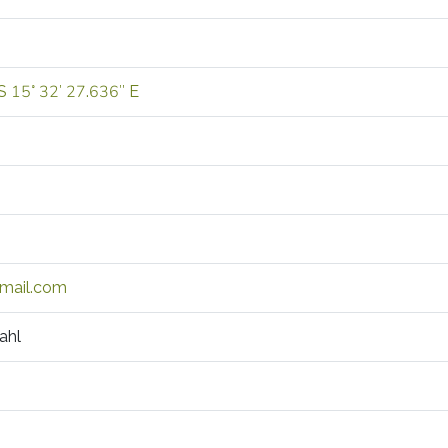
S 15° 32′ 27.636″ E
mail.com
ahl